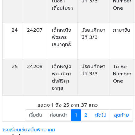
ณัชชา
ปีที 3/3
Number
เถื่อนโยธา
One
24
24207
เด็กหญิง
มัธยมศึกษา
ภาษาจีน
พัชรพร
ปีที 3/3
เสนาฤทธิ์
25
24208
เด็กหญิง
มัธยมศึกษา
To Be
พัณณิตา
ปีที 3/3
Number
ตั้งศิริฤา
One
ชากุล
แสดง 1 ถึง 25 จาก 37 แถว
เริ่มต้น
ก่อนหน้า
1
2
ถัดไป
สุดท้าย
โรงเรียนเชียงยืนพิทยาคม