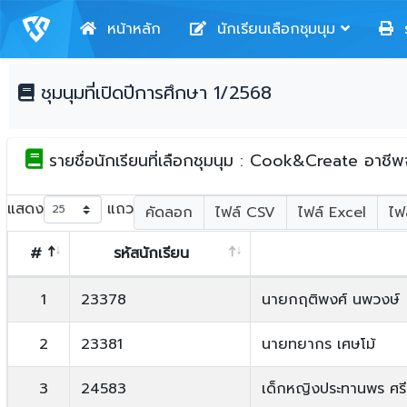
หน้าหลัก
นักเรียนเลือกชุมนุม
ร
ชุมนุมที่เปิดปีการศึกษา 1/2568
รายชื่อนักเรียนที่เลือกชุมนุม : Cook&Create อาชี
แสดง
แถว
คัดลอก
ไฟล์ CSV
ไฟล์ Excel
ไฟ
#
รหัสนักเรียน
1
23378
นายกฤติพงศ์ นพวงษ์
2
23381
นายทยากร เศษโม้
3
24583
เด็กหญิงประทานพร ศรีส