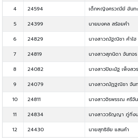
4
24594
เด็กหญิงศรวณีย์ อันทะ
5
24399
นายมงคล สร้อยคำ
6
24829
นางสาวณัฐณิชา คำใฮ
7
24819
นางสาวสุภนิดา จันทจร
8
24082
นางสาวปิยะนัฐ เพ็งสวร
9
24079
นางสาวณัฏฐณิชา จันท
10
24811
นางสาวจิรพรรณ ศรีจันท
11
24834
นางสาววรัญญา ภู่กิ่ง
12
24430
นายสุทธิชัย แสนคำ