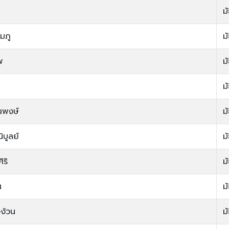
ม
มภู
ม
พ
ม
ม
ณพงษ์
ม
ิบูลย์
ม
ริ
ม
น
ม
งง้วน
ม