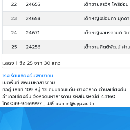
22
24655
เด็กชายสรวิศ โพธิอ่อน
23
24658
เด็กหญิงช่อนภา มุกด
24
24671
เด็กหญิงอมรกานต์ วิ
25
24256
เด็กชายกิตติพัฒน์ คำ
แสดง 1 ถึง 25 จาก 30 แถว
โรงเรียนเชียงยืนพิทยาคม
เขตพื้นที่ สพม.มหาสารคาม
ที่อยู่ เลขที่ 109 หมู่ 13 ถนนขอนแก่น-ยางตลาด ตําบลเชียงยืน
อําเภอเชียงยืน จังหวัดมหาสารคาม รหัสไปรษณีย์ 44160
โทร.089-9469997 , เมล์
admin@cyp.ac.th