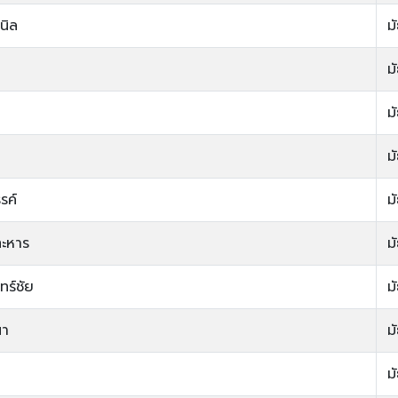
นิล
ม
ม
ม
ม
รค์
ม
ะหาร
ม
ร์ชัย
ม
นา
ม
ม