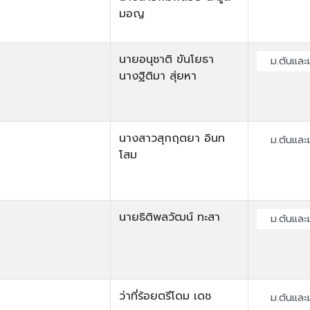
มอญ
นายอนุชาติ ขันโยธา
ม.ต้นและ
นางฐิติมา สุ่ยหา
นางสาวสุกฤตยา อินท
ม.ต้นและ
โสม
นายธิติพลวัฒน์ ทะสา
ม.ต้นและ
ว่าที่ร้อยตรีโดม เดช
ม.ต้นและ