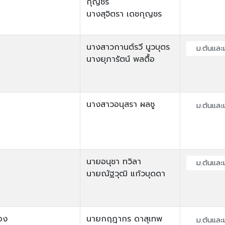
กุญชร
นางสุจิตรา เดชกุญชร
นางสาวกานต์รวี นูวบุตร
ม.ต้นและ
นางยุภารัตน์ พลตื้อ
นางสาวอนุสรา ผลชู
ม.ต้นและ
นายอนุชา ทวิลา
ม.ต้นและ
นายณัฐวุฒิ แก้วบุดดา
ือง
นายกฤฎากร ดาสุเทพ
ม.ต้นและ