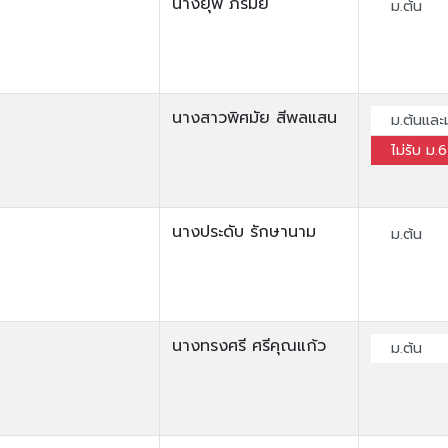
นางยุพี ภิรมย์
ม.ต้น
นางสาวพิศมัย สีพลแสน
ม.ต้นและ
ไม่รับ ม.6
นางประดับ รักษานาม
ม.ต้น
นางทรงศรี ศรีคุณแก้ว
ม.ต้น