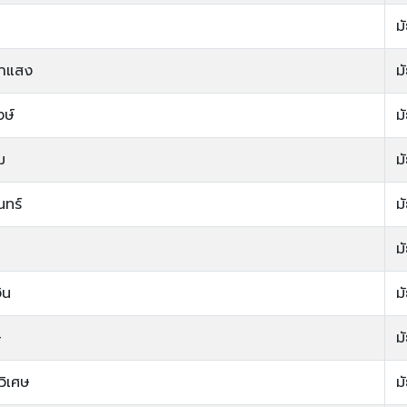
ม
ตาแสง
ม
งษ์
ม
ม
ม
นทร์
ม
ม
ิน
ม
ษ
ม
วิเศษ
ม