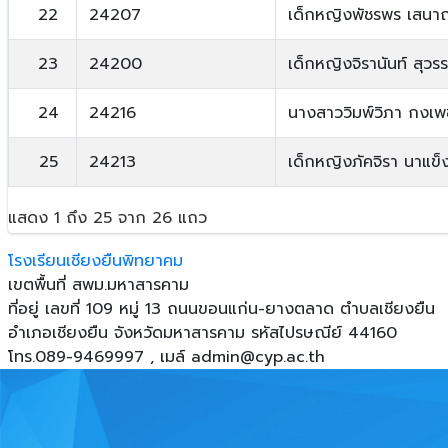
22
24207
เด็กหญิงพัชรพร เสนาฤท
23
24200
เด็กหญิงจิรานันท์ สุวร
24
24216
นางสาววิมพ์วิภา กงเพ
25
24213
เด็กหญิงภัคจิรา นาแข็ง
แสดง 1 ถึง 25 จาก 26 แถว
โรงเรียนเชียงยืนพิทยาคม
เขตพื้นที่ สพม.มหาสารคาม
ที่อยู่ เลขที่ 109 หมู่ 13 ถนนขอนแก่น-ยางตลาด ตําบลเชียงยืน
อําเภอเชียงยืน จังหวัดมหาสารคาม รหัสไปรษณีย์ 44160
โทร.089-9469997 , เมล์
admin@cyp.ac.th