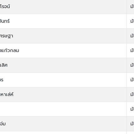
โรจน์
ม
ันทร์
ม
เศรษฐา
ม
งแก้วกลม
ม
เลิศ
ม
ชร
ม
หาเล่ห์
ม
ม
จ่ม
ม