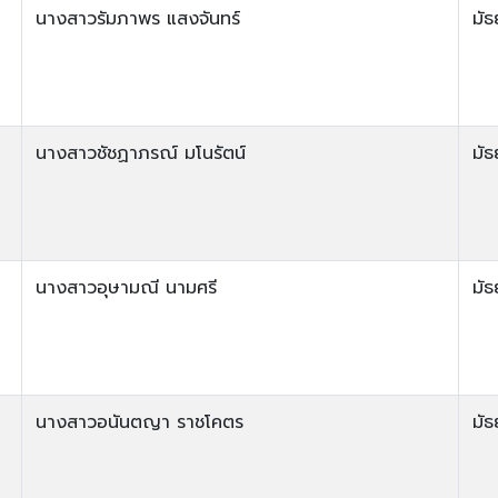
นางสาวรัมภาพร แสงจันทร์
มัธ
นางสาวชัชฏาภรณ์ มโนรัตน์
มัธ
นางสาวอุษามณี นามศรี
มัธ
นางสาวอนันตญา ราชโคตร
มัธ