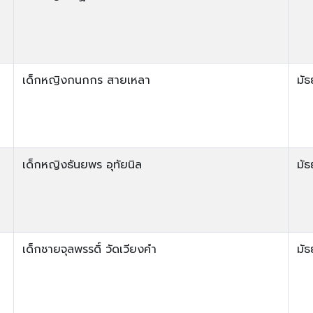
เด็กหญิงกนกกร สายเหลา
มัธ
เด็กหญิงธันยพร อุทัยนิล
มัธ
เด็กชายจุลพรรดิ์ วัดเวียงคำ
มัธ