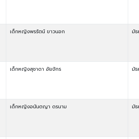
เด็กหญิงพรรัตน์ ขาวนอก
มัธ
เด็กหญิงสุชาดา อัยจักร
มัธ
เด็กหญิงอนันตญา ดรนาม
มัธ