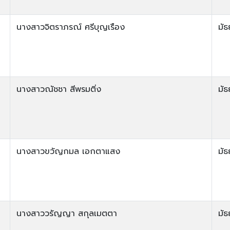
นางสาวจิตราภรณ์ ศรีบุญเรือง
มัธ
นางสาวณัชชา สีพรมติ่ง
มัธ
นางสาวขวัญกมล เอกตาแสง
มัธ
นางสาววรัญญา สกุลเมตตา
มัธ