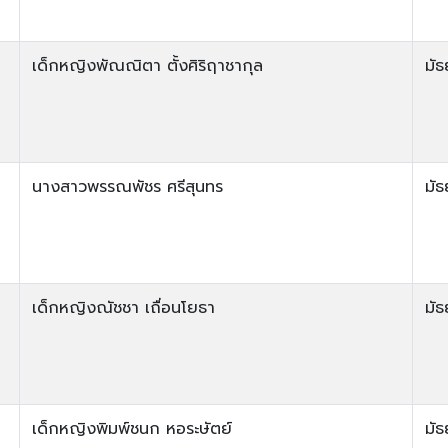
เด็กหญิงพัณณิตา ตั้งศิริฤาชากุล
มัธ
นางสาวพรรณพัชร ศรีสุนทร
มัธ
เด็กหญิงณัชชา เถื่อนโยธา
มัธ
เด็กหญิงพิมพ์ชนก หอระษัตย์
มัธ