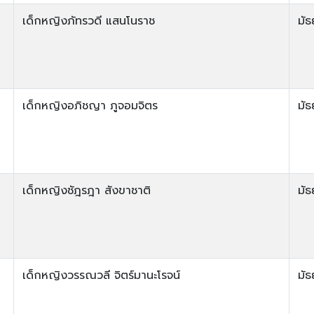
เด็กหญิงภัทรวดี แสนโนราช
มัธ
เด็กหญิงอภิชญา ภูจอมจิตร
มัธ
เด็กหญิงชัฎรฎา สังขาชาติ
มัธ
เด็กหญิงวรรณวลี จิตร์มานะโรจน์
มัธ