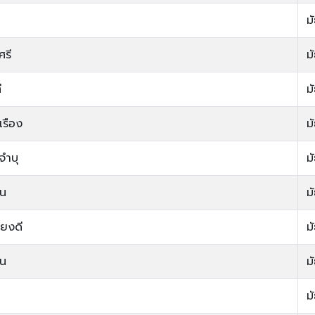
ม
ศรี
ม
ี
ม
เรือง
ม
จำบุ
ม
อน
ม
ียงดี
ม
ิน
ม
ม