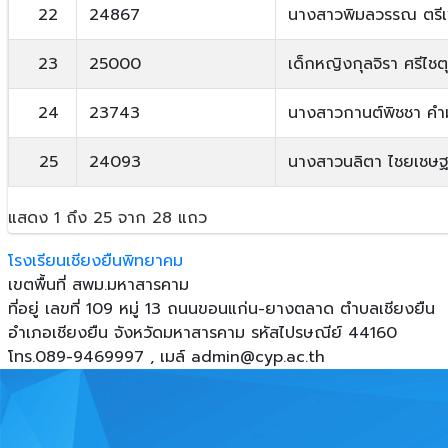
22
24867
นางสาวพิมลวรรณ ตรี
23
25000
เด็กหญิงกุลจิรา ศรีไชต
24
23743
นางสาวกานต์พิชชา คำ
25
24093
นางสาวนลิตา ไชยเชษ
แสดง 1 ถึง 25 จาก 28 แถว
โรงเรียนเชียงยืนพิทยาคม
เขตพื้นที่ สพม.มหาสารคาม
ที่อยู่ เลขที่ 109 หมู่ 13 ถนนขอนแก่น-ยางตลาด ตําบลเชียงยืน
อําเภอเชียงยืน จังหวัดมหาสารคาม รหัสไปรษณีย์ 44160
โทร.089-9469997 , เมล์
admin@cyp.ac.th