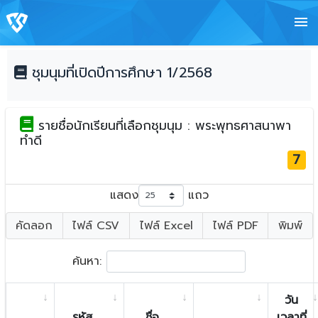
menu
ชุมนุมที่เปิดปีการศึกษา 1/2568
รายชื่อนักเรียนที่เลือกชุมนุม : พระพุทธศาสนาพา
ทำดี
7
แสดง
แถว
คัดลอก
ไฟล์ CSV
ไฟล์ Excel
ไฟล์ PDF
พิมพ์
ค้นหา:
วัน
รหัส
ชื่อ
เวลาที่