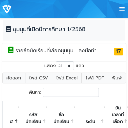
menu
ชุมนุมที่เปิดปีการศึกษา 1/2568
รายชื่อนักเรียนที่เลือกชุมนุม : ลงมือทำ
17
แสดง
แถว
คัดลอก
ไฟล์ CSV
ไฟล์ Excel
ไฟล์ PDF
พิมพ์
ค้นหา:
วัน
รหัส
ชื่อ
เวลาที่
#
นักเรียน
นักเรียน
ระดับ
เลือก