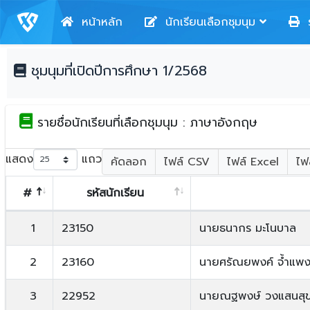
หน้าหลัก
นักเรียนเลือกชุมนุม
ร
ชุมนุมที่เปิดปีการศึกษา 1/2568
รายชื่อนักเรียนที่เลือกชุมนุม : ภาษาอังกฤษ
แสดง
แถว
คัดลอก
ไฟล์ CSV
ไฟล์ Excel
ไฟ
#
รหัสนักเรียน
1
23150
นายธนากร มะโนบาล
2
23160
นายศรัณยพงค์ จ้ำแพงจ
3
22952
นายณฐพงษ์ วงแสนสุ