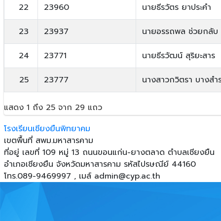
22
23960
นายธีรวัตร ยาประคำ
23
23937
นายอรรถพล ช่วยกลับ
24
23771
นายธีรวัฒน์ สุริยะสาร
25
23777
นางสาวกวิตรา บางสำ
แสดง 1 ถึง 25 จาก 29 แถว
โรงเรียนเชียงยืนพิทยาคม
เขตพื้นที่ สพม.มหาสารคาม
ที่อยู่ เลขที่ 109 หมู่ 13 ถนนขอนแก่น-ยางตลาด ตําบลเชียงยืน
อําเภอเชียงยืน จังหวัดมหาสารคาม รหัสไปรษณีย์ 44160
โทร.089-9469997 , เมล์
admin@cyp.ac.th