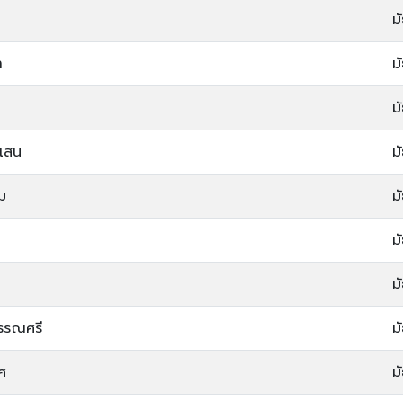
ม
า
ม
ม
แสน
ม
ม
ม
ม
ม
รรณศรี
ม
ศ
ม