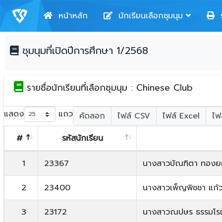
หน้าหลัก
นักเรียนเลือกชุมนุม
ร
ชุมนุมที่เปิดปีการศึกษา 1/2568
รายชื่อนักเรียนที่เลือกชุมนุม : Chinese Club
แสดง
แถว
คัดลอก
ไฟล์ CSV
ไฟล์ Excel
ไฟ
#
รหัสนักเรียน
1
23367
นางสาวบัณฑิตา ทองย
2
23400
นางสาวเพ็ญพิชชา แก้
3
23172
นางสาวณปษร ธรรมโร