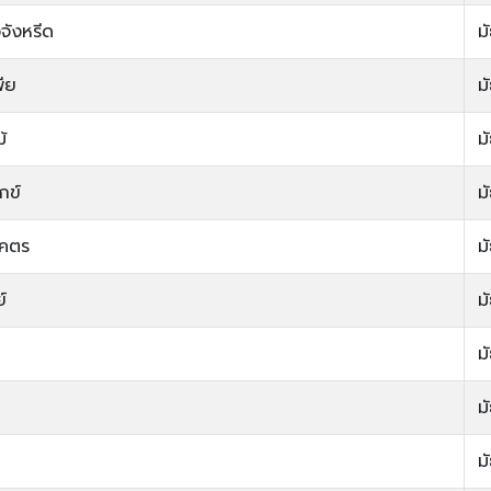
จังหรีด
ม
ีย
ม
้
ม
กข์
ม
โคตร
ม
์
ม
ม
ม
ม