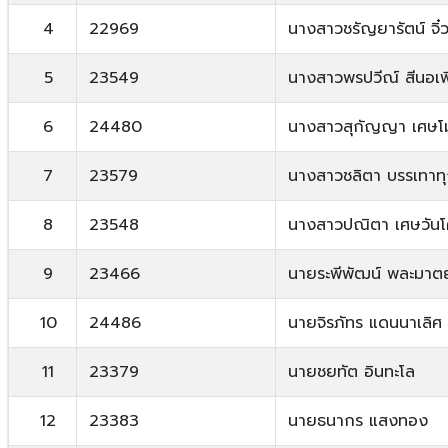
4
22969
นางสาวชรัญยารัตน์ จิ๋ว
5
23549
นางสาวพรปวีณ์ สีนอเพ
6
24480
นางสาวสุกัญญา เศษโม
7
23579
นางสาวชลิตา บรรเทาทุ
8
23548
นางสาวปณิตา เศษวัน
9
23466
นายระพีพัฒน์ พละมาตย
10
24486
นายจิรภัทร แดนนาเลิศ
11
23379
นายชยทัต อินทะโล
12
23383
นายธนากร แสงทอง