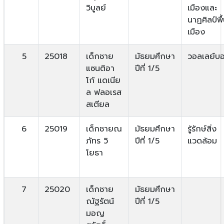
วิบูลย์
เมืองและ
นาฏศิลป์พื
เมือง
5
25018
เด็กชาย
มัธยมศึกษา
วอลเลย์บ
แซนติอา
ปีที่ 1/5
โก้ แดเนีย
ล ฟลอเรส
สเตียล
6
25019
เด็กชายณ
มัธยมศึกษา
รู้รักษ์สิ่ง
ภัทร วิ
ปีที่ 1/5
แวดล้อม
โยธา
7
25020
เด็กชาย
มัธยมศึกษา
ณัฐรัตน์
ปีที่ 1/5
มอญ