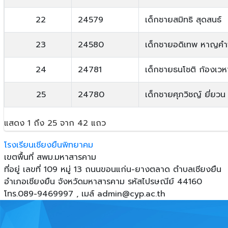
22
24579
เด็กชายสมิทธิ สุดสนธ์
23
24580
เด็กชายอดิเทพ หาญคำจ
24
24781
เด็กชายธนโชติ ก้องเวห
25
24780
เด็กชายศุภวิชญ์ ยี่ยวน
แสดง 1 ถึง 25 จาก 42 แถว
โรงเรียนเชียงยืนพิทยาคม
เขตพื้นที่ สพม.มหาสารคาม
ที่อยู่ เลขที่ 109 หมู่ 13 ถนนขอนแก่น-ยางตลาด ตําบลเชียงยืน
อําเภอเชียงยืน จังหวัดมหาสารคาม รหัสไปรษณีย์ 44160
โทร.089-9469997 , เมล์
admin@cyp.ac.th