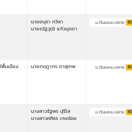
นายอนุชา ทวิลา
6
ม.ต้นและม.ปลาย
นายณัฐวุฒิ แก้วบุดดา
พื้นเมือง
นายกฤฎากร ดาสุเทพ
6
ม.ต้นและม.ปลาย
นางสาวรัฐพร ปุริโส
6
ม.ต้นและม.ปลาย
นางสาวศศิธร เกษจ้อย